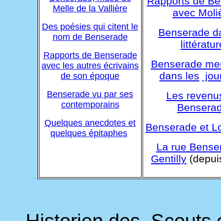
Rapports de B
Melle de la Vallière
avec Moli
Des poésies qui citent le
Benserade d
nom de Benserade
littératur
Rapports de Benserade
Benserade me
avec les autres écrivains
dans les
jou
de son époque
Benserade vu par ses
Les revenu
contemporains
Bensera
Quelques anecdotes et
Benserade et L
quelques
épitaphes
La rue Bense
Gentilly
(depui