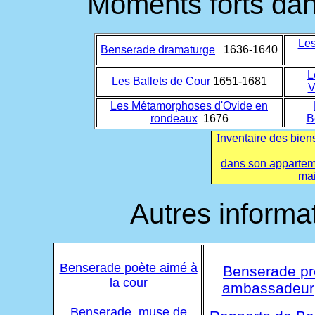
Moments forts da
Les
Benserade dramaturge
1636-1640
L
Les Ballets de Cour
1651-1681
V
Les Métamorphoses d'Ovide en
rondeaux
1676
B
I
nventaire des biens
dans son appartem
mai
Autres informa
Benserade poète aimé à
Benserade p
la cour
ambassadeur
Benserade, muse de