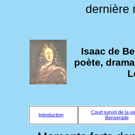
dernière 
Isaac de B
poète, drama
L
Court survol de la vi
Introduction
Benserade